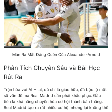
Màn Ra Mắt Đáng Quên Của Alexander-Arnold
Phân Tích Chuyên Sâu và Bài Học
Rút Ra
Trận hòa với Al Hilal, dù chỉ là giao hữu, đã bộc lộ một
số vấn đề mà Real Madrid cần phải khắc phục. Đầu
tiên là khả năng chuyển hóa cơ hội thành bàn thắng.
Real Madrid tạo ra rất nhiều cơ hội nhưng lại không thể