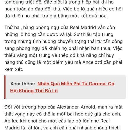
tận dụng triệt để, đặc biệt là trong hiệp hai khi họ
hoàn toàn áp đảo đối thủ. Việc bỏ lỡ quá nhiều cơ hội
đã khiến họ phải trả giá bằng một kết quả hòa.
Thứ hai, hàng phòng ngự của Real Madrid vẫn còn
những lỗ hổng cần được vá lại. Sự thiếu tập trung
trong những tình huống chuyển trạng thái từ tấn công
sang phòng ngự đã khiến họ phải nhận bàn thua. Việc
thiếu vắng một trung vệ thép có khả năng chỉ huy
hàng thủ cũng là một điểm yếu mà Ancelotti cần phải
xem xét.
Xem thêm:
Nhận Quà Miễn Phí Từ Garena: Cơ
Hội Không Thể Bỏ Lỡ
Đối với trường hợp của Alexander-Arnold, màn ra mắt
thất vọng này có thể là một bài học quý giá cho anh.
Áp lực khi chơi cho một câu lạc bộ lớn như Real
Madrid là rất lớn, và anh cần phải nhanh chóng thích