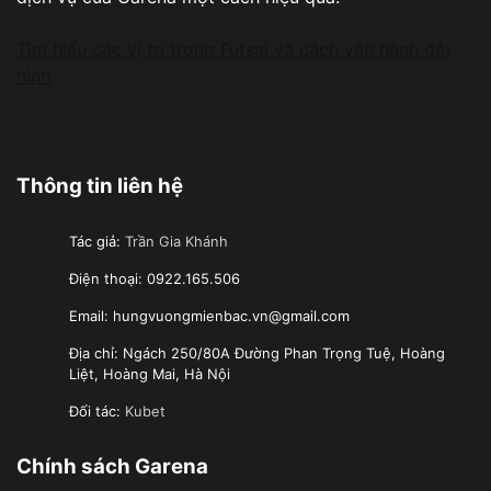
Tìm hiểu các vị trí trong Futsal và cách vận hành đội
hình
Thông tin liên hệ
Tác giả:
Trần Gia Khánh
Điện thoại: 0922.165.506
Email:
hungvuongmienbac.vn@gmail.com
Địa chỉ: Ngách 250/80A Đường Phan Trọng Tuệ, Hoàng
Liệt, Hoàng Mai, Hà Nội
Đối tác:
Kubet
Chính sách Garena