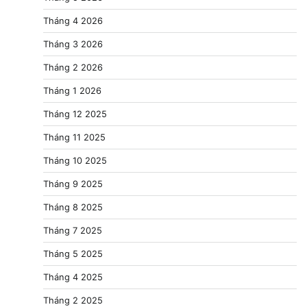
Tháng 4 2026
Tháng 3 2026
Tháng 2 2026
Tháng 1 2026
Tháng 12 2025
Tháng 11 2025
Tháng 10 2025
Tháng 9 2025
Tháng 8 2025
Tháng 7 2025
Tháng 5 2025
Tháng 4 2025
Tháng 2 2025