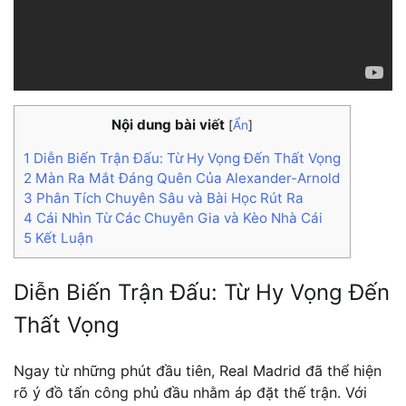
Nội dung bài viết
[
Ẩn
]
1
Diễn Biến Trận Đấu: Từ Hy Vọng Đến Thất Vọng
2
Màn Ra Mắt Đáng Quên Của Alexander-Arnold
3
Phân Tích Chuyên Sâu và Bài Học Rút Ra
4
Cái Nhìn Từ Các Chuyên Gia và Kèo Nhà Cái
5
Kết Luận
Diễn Biến Trận Đấu: Từ Hy Vọng Đến
Thất Vọng
Ngay từ những phút đầu tiên, Real Madrid đã thể hiện
rõ ý đồ tấn công phủ đầu nhằm áp đặt thế trận. Với