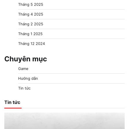
Tháng 5 2025
Tháng 4 2025
Tháng 2 2025
Tháng 1 2025
Tháng 12 2024
Chuyên mục
Game
Hướng dẫn
Tin tức
Tin tức