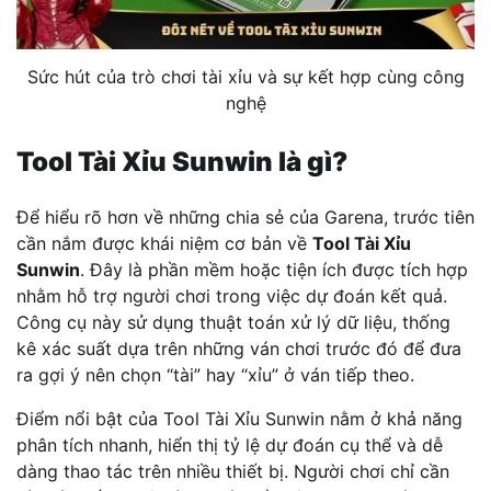
Sức hút của trò chơi tài xỉu và sự kết hợp cùng công
nghệ
Tool Tài Xỉu Sunwin là gì?
Để hiểu rõ hơn về những chia sẻ của Garena, trước tiên
cần nắm được khái niệm cơ bản về
Tool Tài Xỉu
Sunwin
. Đây là phần mềm hoặc tiện ích được tích hợp
nhằm hỗ trợ người chơi trong việc dự đoán kết quả.
Công cụ này sử dụng thuật toán xử lý dữ liệu, thống
kê xác suất dựa trên những ván chơi trước đó để đưa
ra gợi ý nên chọn “tài” hay “xỉu” ở ván tiếp theo.
Điểm nổi bật của Tool Tài Xỉu Sunwin nằm ở khả năng
phân tích nhanh, hiển thị tỷ lệ dự đoán cụ thể và dễ
dàng thao tác trên nhiều thiết bị. Người chơi chỉ cần