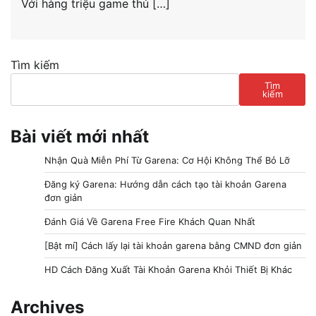
Với hàng triệu game thủ […]
Tìm kiếm
Tìm
kiếm
Bài viết mới nhất
Nhận Quà Miễn Phí Từ Garena: Cơ Hội Không Thể Bỏ Lỡ
Đăng ký Garena: Hướng dẫn cách tạo tài khoản Garena
đơn giản
Đánh Giá Về Garena Free Fire Khách Quan Nhất
[Bật mí] Cách lấy lại tài khoản garena bằng CMND đơn giản
HD Cách Đăng Xuất Tài Khoản Garena Khỏi Thiết Bị Khác
Archives