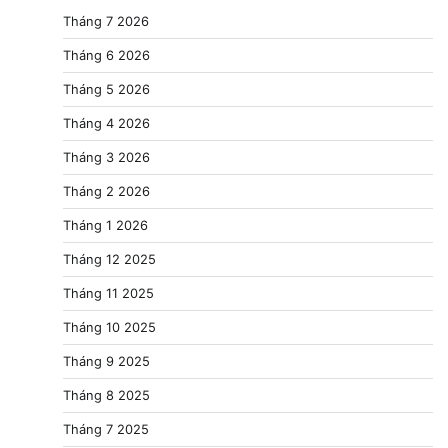
Tháng 7 2026
Tháng 6 2026
Tháng 5 2026
Tháng 4 2026
Tháng 3 2026
Tháng 2 2026
Tháng 1 2026
Tháng 12 2025
Tháng 11 2025
Tháng 10 2025
Tháng 9 2025
Tháng 8 2025
Tháng 7 2025