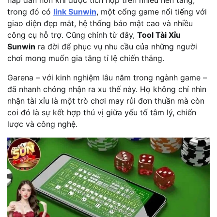
hấp dẫn hơn khi được tích hợp trên nhiều nền tảng,
trong đó có
link Sunwin
, một cổng game nổi tiếng với
giao diện đẹp mắt, hệ thống bảo mật cao và nhiều
công cụ hỗ trợ. Cũng chính từ đây,
Tool Tài Xỉu
Sunwin
ra đời để phục vụ nhu cầu của những người
chơi mong muốn gia tăng tỉ lệ chiến thắng.
Garena – với kinh nghiệm lâu năm trong ngành game –
đã nhanh chóng nhận ra xu thế này. Họ không chỉ nhìn
nhận tài xỉu là một trò chơi may rủi đơn thuần mà còn
coi đó là sự kết hợp thú vị giữa yếu tố tâm lý, chiến
lược và công nghệ.