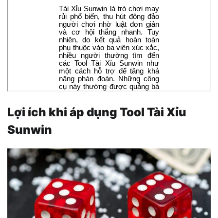
Lợi ích khi áp dụng Tool Tài Xỉu
Sunwin