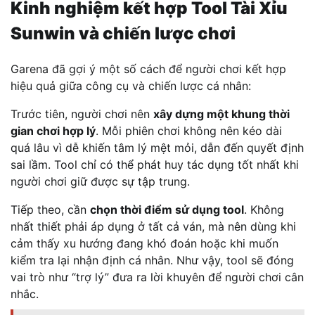
Kinh nghiệm kết hợp Tool Tài Xỉu
Sunwin và chiến lược chơi
Garena đã gợi ý một số cách để người chơi kết hợp
hiệu quả giữa công cụ và chiến lược cá nhân:
Trước tiên, người chơi nên
xây dựng một khung thời
gian chơi hợp lý
. Mỗi phiên chơi không nên kéo dài
quá lâu vì dễ khiến tâm lý mệt mỏi, dẫn đến quyết định
sai lầm. Tool chỉ có thể phát huy tác dụng tốt nhất khi
người chơi giữ được sự tập trung.
Tiếp theo, cần
chọn thời điểm sử dụng tool
. Không
nhất thiết phải áp dụng ở tất cả ván, mà nên dùng khi
cảm thấy xu hướng đang khó đoán hoặc khi muốn
kiểm tra lại nhận định cá nhân. Như vậy, tool sẽ đóng
vai trò như “trợ lý” đưa ra lời khuyên để người chơi cân
nhắc.