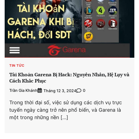
TIN TỨC
Tài Khoản Garena Bị Hack: Nguyên Nhân, Hệ Lụy và
Cách Khắc Phục
Trần Gia Khánh
0
Tháng 12 3, 2024
Trong thời đại số, việc sử dụng các dịch vụ trực
tuyến ngày càng trở nên phổ biến, và Garena là
một trong những nền […]