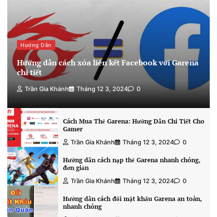
Hướng Dẫn
Hướng dẫn cách xóa liên kết Facebook với Garena
chi tiết
Trần Gia Khánh
Tháng 12 3, 2024
0
Cách Mua Thẻ Garena: Hướng Dẫn Chi Tiết Cho
Gamer
Trần Gia Khánh
Tháng 12 3, 2024
0
Hướng dẫn cách nạp thẻ Garena nhanh chóng,
đơn giản
Trần Gia Khánh
Tháng 12 3, 2024
0
Hướng dẫn cách đổi mật khẩu Garena an toàn,
nhanh chóng