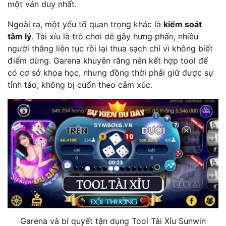
một ván duy nhất.
Ngoài ra, một yếu tố quan trọng khác là
kiểm soát
tâm lý
. Tài xỉu là trò chơi dễ gây hưng phấn, nhiều
người thắng liên tục rồi lại thua sạch chỉ vì không biết
điểm dừng. Garena khuyên rằng nên kết hợp tool để
có cơ sở khoa học, nhưng đồng thời phải giữ được sự
tỉnh táo, không bị cuốn theo cảm xúc.
Garena và bí quyết tận dụng Tool Tài Xỉu Sunwin