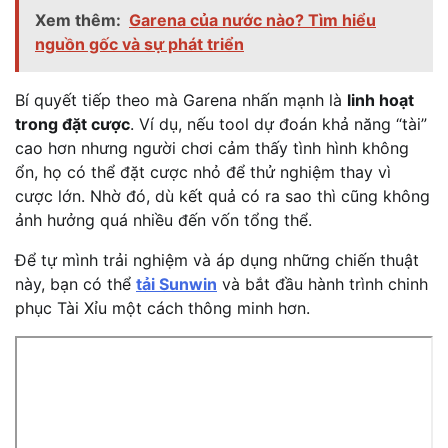
Xem thêm:
Garena của nước nào? Tìm hiểu
nguồn gốc và sự phát triển
Bí quyết tiếp theo mà Garena nhấn mạnh là
linh hoạt
trong đặt cược
. Ví dụ, nếu tool dự đoán khả năng “tài”
cao hơn nhưng người chơi cảm thấy tình hình không
ổn, họ có thể đặt cược nhỏ để thử nghiệm thay vì
cược lớn. Nhờ đó, dù kết quả có ra sao thì cũng không
ảnh hưởng quá nhiều đến vốn tổng thể.
Để tự mình trải nghiệm và áp dụng những chiến thuật
này, bạn có thể
tải Sunwin
và bắt đầu hành trình chinh
phục Tài Xỉu một cách thông minh hơn.