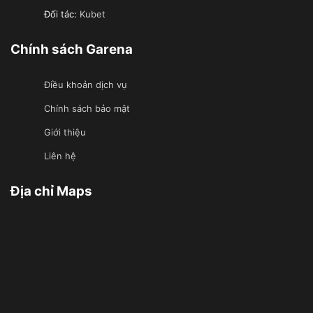
Đối tác:
Kubet
Chính sách Garena
Điều khoản dịch vụ
Chính sách bảo mật
Giới thiệu
Liên hệ
Địa chỉ Maps